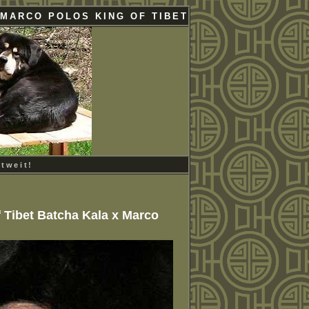
 MARCO POLOS KING OF TIBET
ltweit!
 Tibet Batcha Kala x Marco