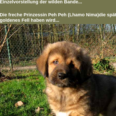
Einzelvorstellung der wilden Bande...
Die freche Prinzessin Peh Peh (Lhamo Nima)die spät
goldenes Fell haben wird...