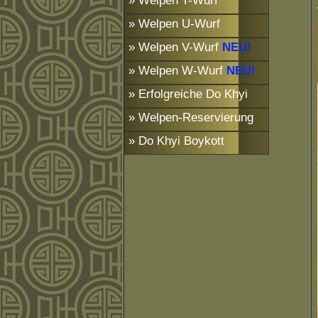
» Welpen T-Wurf
» Welpen U-Wurf
» Welpen V-Wurf
NEU!
» Welpen W-Wurf
NEU!
» Erfolgreiche Do Khyi
» Welpen-Reservierung
» Do Khyi Boykott