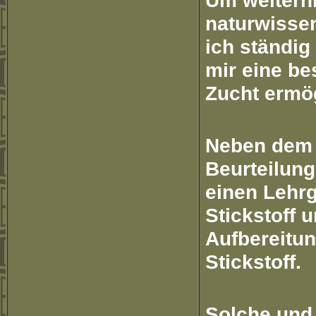
Um weiterh
naturwisse
ich ständig 
mir eine b
Zucht ermö
Neben dem 
Beurteilung
einen Lehr
Stickstoff
Aufbereitu
Stickstoff.
Solche und