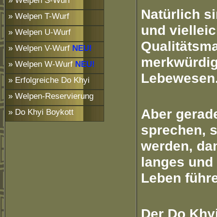
» Welpen S-Wurf
Natürlich s
» Welpen T-Wurf
und viellei
» Welpen U-Wurf
Qualitätsm
» Welpen V-Wurf
NEU!
merkwürdig,
» Welpen W-Wurf
NEU!
Lebewesen
» Erfolgreiche Do Khyi
» Welpen-Reservierung
Aber gerade
» Do Khyi Boykott
sprechen, s
werden, dam
langes und
Leben führ
Der Do Khyi